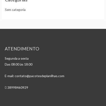
r
o
d
Sem categoria
u
t
o
s
ATENDIMENTO
Segunda a sexta
Das 08:00 às 18:00
E-mail: contato@pacotesdeplanilhas.com
38998460929