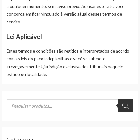
a qualquer momento, sem aviso prévio. Ao usar este site, você
concorda em ficar vinculado à versão atual desses termos de
serviço.
Lei Aplicável
Estes termos e condições são regidos e interpretados de acordo
com as leis do pacotedeplanilhas e você se submete
irrevogavelmente à jurisdição exclusiva dos tribunais naquele
estado ou localidade.
P
e
s
q
u
i
s
a
r
p
Categorias