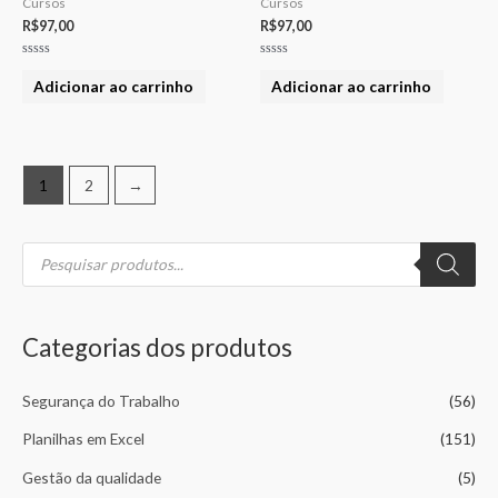
Cursos
Cursos
R$
97,00
R$
97,00
Avaliação
Avaliação
0
0
Adicionar ao carrinho
Adicionar ao carrinho
de
de
5
5
1
2
→
P
P
P
e
s
r
r
q
u
e
e
i
s
Categorias dos produtos
a
ç
ç
r
p
o
o
r
Segurança do Trabalho
(56)
o
m
m
d
u
Planilhas em Excel
(151)
í
á
t
o
n
x
Gestão da qualidade
(5)
s