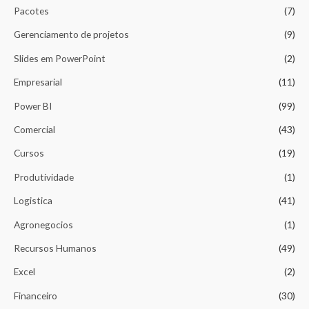
i
i
Pacotes
(7)
m
m
Gerenciamento de projetos
(9)
o
o
Slides em PowerPoint
(2)
Empresarial
(11)
Power BI
(99)
Comercial
(43)
Cursos
(19)
Produtividade
(1)
Logistica
(41)
Agronegocios
(1)
Recursos Humanos
(49)
Excel
(2)
Financeiro
(30)