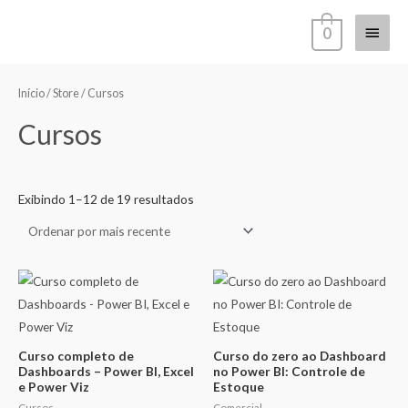
Ir
Menu
0
para
o
princi
Classificado
conteúdo
por
mais
Início
/
Store
/ Cursos
recente
Cursos
Exibindo 1–12 de 19 resultados
Curso completo de
Curso do zero ao Dashboard
Dashboards – Power BI, Excel
no Power BI: Controle de
e Power Viz
Estoque
Cursos
Comercial