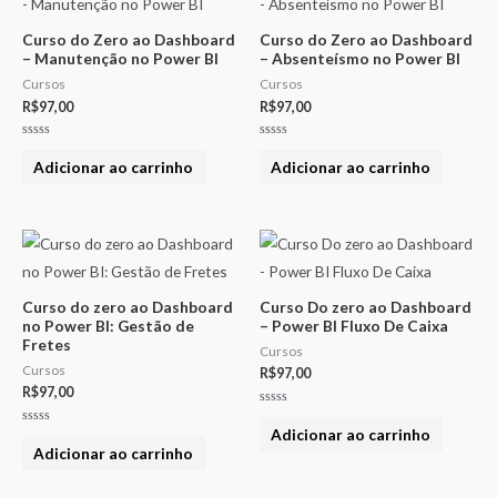
Curso do Zero ao Dashboard
Curso do Zero ao Dashboard
– Manutenção no Power BI
– Absenteísmo no Power BI
Cursos
Cursos
R$
97,00
R$
97,00
Avaliação
Avaliação
0
0
Adicionar ao carrinho
Adicionar ao carrinho
de
de
5
5
Curso do zero ao Dashboard
Curso Do zero ao Dashboard
no Power BI: Gestão de
– Power BI Fluxo De Caixa
Fretes
Cursos
Cursos
R$
97,00
R$
97,00
Avaliação
0
Adicionar ao carrinho
Avaliação
de
0
Adicionar ao carrinho
5
de
5