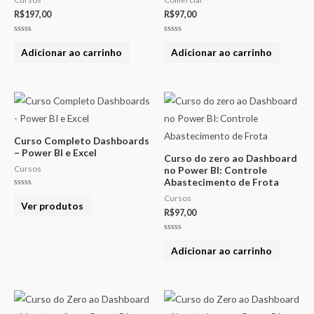
R$
197,00
R$
97,00
Avaliação
Avaliação
0
0
Adicionar ao carrinho
Adicionar ao carrinho
de
de
5
5
Curso Completo Dashboards
– Power BI e Excel
Curso do zero ao Dashboard
Cursos
no Power BI: Controle
Abastecimento de Frota
Avaliação
Cursos
0
Ver produtos
de
R$
97,00
5
Avaliação
0
Adicionar ao carrinho
de
5