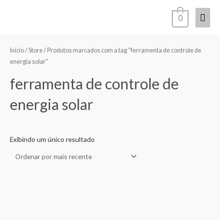
Ir
Men
0
para
o
princ
conteúdo
Início
/
Store
/ Produtos marcados com a tag “ferramenta de controle de
energia solar”
ferramenta de controle de
energia solar
Exibindo um único resultado