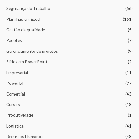
p
o
o
r
Segurança do Trabalho
(56)
o
m
m
d
u
Planilhas em Excel
(151)
í
á
t
o
n
x
Gestão da qualidade
(5)
s
i
i
Pacotes
(7)
m
m
Gerenciamento de projetos
(9)
o
o
Slides em PowerPoint
(2)
Empresarial
(11)
Power BI
(97)
Comercial
(43)
Cursos
(18)
Produtividade
(1)
Logistica
(41)
Recursos Humanos
(48)