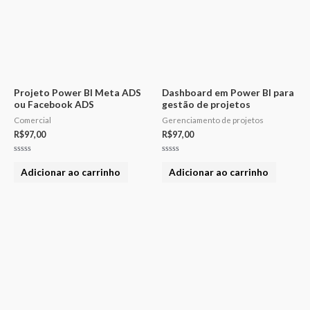
Projeto Power BI Meta ADS
Dashboard em Power BI para
ou Facebook ADS
gestão de projetos
Comercial
Gerenciamento de projetos
R$
97,00
R$
97,00
Avaliação
Avaliação
0
0
Adicionar ao carrinho
Adicionar ao carrinho
de
de
5
5