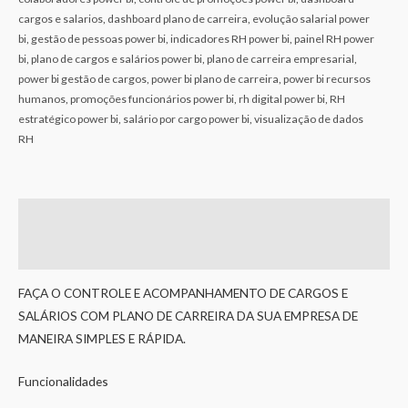
cargos e salarios
,
dashboard plano de carreira
,
evolução salarial power
bi
,
gestão de pessoas power bi
,
indicadores RH power bi
,
painel RH power
bi
,
plano de cargos e salários power bi
,
plano de carreira empresarial
,
power bi gestão de cargos
,
power bi plano de carreira
,
power bi recursos
humanos
,
promoções funcionários power bi
,
rh digital power bi
,
RH
estratégico power bi
,
salário por cargo power bi
,
visualização de dados
RH
Descrição
Avaliações (0)
FAÇA O CONTROLE E ACOMPANHAMENTO DE CARGOS E
SALÁRIOS COM PLANO DE CARREIRA DA SUA EMPRESA DE
MANEIRA SIMPLES E RÁPIDA.
Funcionalidades