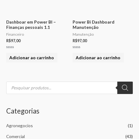
Dashboar em Power BI –
Power Bi Dashboard
Finanças pessoais 1.1
Manutenção
Financeiro
Manutenção
R$
97,00
R$
97,00
Avaliação
Avaliação
0
0
Adicionar ao carrinho
Adicionar ao carrinho
de
de
5
5
P
e
s
q
u
i
s
Categorias
a
r
p
r
Agronegocios
(1)
o
d
u
Comercial
(43)