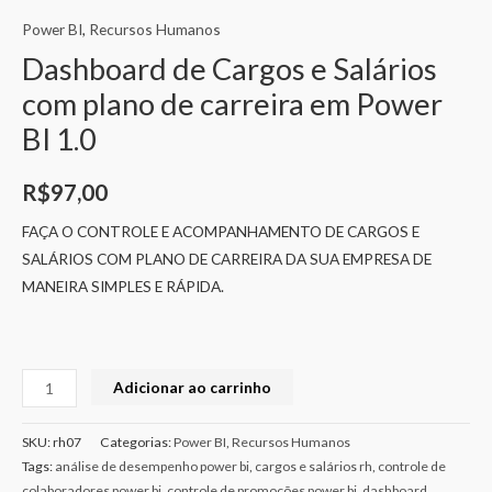
Power BI
,
Recursos Humanos
Dashboard de Cargos e Salários
com plano de carreira em Power
BI 1.0
R$
97,00
FAÇA O CONTROLE E ACOMPANHAMENTO DE CARGOS E
SALÁRIOS COM PLANO DE CARREIRA DA SUA EMPRESA DE
MANEIRA SIMPLES E RÁPIDA.
Adicionar ao carrinho
SKU:
rh07
Categorias:
Power BI
,
Recursos Humanos
Tags:
análise de desempenho power bi
,
cargos e salários rh
,
controle de
colaboradores power bi
,
controle de promoções power bi
,
dashboard