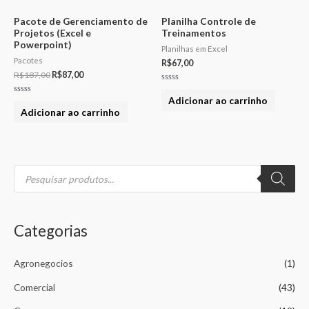
Pacote de Gerenciamento de
Planilha Controle de
Projetos (Excel e
Treinamentos
Powerpoint)
Planilhas em Excel
Pacotes
R$
67,00
R$
187,00
R$
87,00
Avaliação
0
Adicionar ao carrinho
Avaliação
de
0
Adicionar ao carrinho
5
de
5
P
e
s
q
u
i
s
Categorias
a
r
p
r
Agronegocios
(1)
o
d
u
Comercial
(43)
t
o