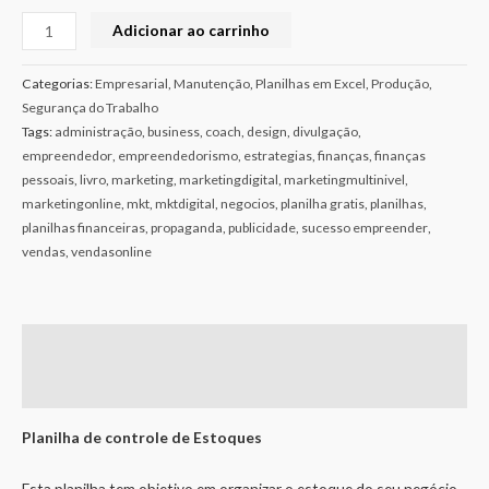
Adicionar ao carrinho
Categorias:
Empresarial
,
Manutenção
,
Planilhas em Excel
,
Produção
,
Segurança do Trabalho
Tags:
administração
,
business
,
coach
,
design
,
divulgação
,
empreendedor
,
empreendedorismo
,
estrategias
,
finanças
,
finanças
pessoais
,
livro
,
marketing
,
marketingdigital
,
marketingmultinivel
,
marketingonline
,
mkt
,
mktdigital
,
negocios
,
planilha gratis
,
planilhas
,
planilhas financeiras
,
propaganda
,
publicidade
,
sucesso empreender
,
vendas
,
vendasonline
Descrição
Avaliações (0)
Planilha de controle de Estoques
Esta planilha tem objetivo em organizar o estoque do seu negócio,