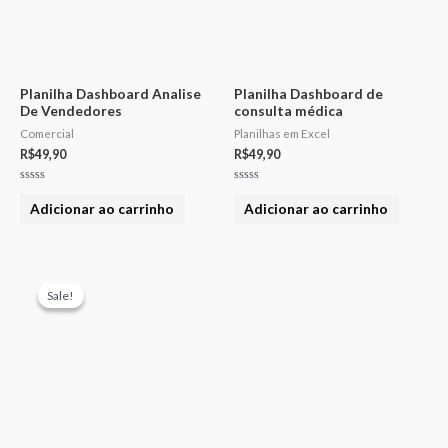
Planilha Dashboard Analise
Planilha Dashboard de
De Vendedores
consulta médica
Comercial
Planilhas em Excel
R$
49,90
R$
49,90
Avaliação
Avaliação
0
0
Adicionar ao carrinho
Adicionar ao carrinho
de
de
5
5
O
O
preço
preço
Sale!
Sale!
original
atual
era:
é:
R$187,00.
R$87,00.