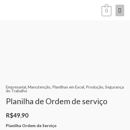
Ir
Men
0
para
o
princ
conteúdo
Planilha
de
Ordem
de
serviço
quantidade
Empresarial
,
Manutenção
,
Planilhas em Excel
,
Produção
,
Segurança
do Trabalho
Planilha de Ordem de serviço
R$
49,90
Planilha Ordem de Serviço