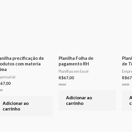
anilha precificação de
Planilha Folha de
Plan
odutos com materia
pagamento RH
de T
ima
Planilhas em Excel
Empre
presarial
R$
67,00
R$
67
$
67,00
Avaliação
Avali
0
0
aliação
de
de
Adicionar ao
A
5
5
Adicionar ao
carrinho
c
carrinho