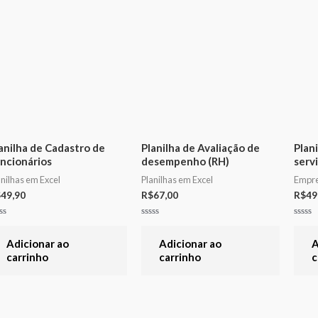
anilha de Cadastro de
Planilha de Avaliação de
Plan
ncionários
desempenho (RH)
serv
anilhas em Excel
Planilhas em Excel
Empre
$
49,90
R$
67,00
R$
49
aliação
Avaliação
Avali
0
0
de
de
Adicionar ao
Adicionar ao
A
5
5
carrinho
carrinho
c