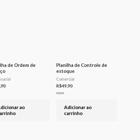
ilha de Ordem de
Planilha de Controle de
iço
estoque
sarial
Comercial
,90
R$
49,90
ação
Avaliação
0
de
dicionar ao
Adicionar ao
5
arrinho
carrinho