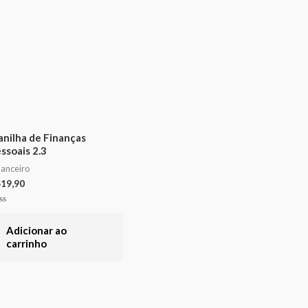
anilha de Finanças
ssoais 2.3
nanceiro
$
19,90
aliação
Adicionar ao
carrinho