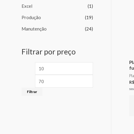
Excel
(1)
Produção
(19)
Manutenção
(24)
Filtrar por preço
Pl
fu
Pl
R
Filtrar
Av
0
de
5