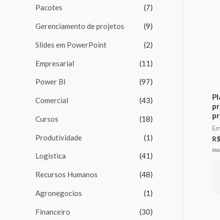
m
m
Pacotes
(7)
o
o
Gerenciamento de projetos
(9)
Slides em PowerPoint
(2)
Empresarial
(11)
Power BI
(97)
Pl
Comercial
(43)
pr
pr
Cursos
(18)
Em
Produtividade
(1)
R
Logistica
(41)
Av
0
de
Recursos Humanos
(48)
5
Agronegocios
(1)
Financeiro
(30)