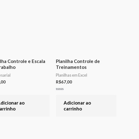
ilha Controle e Escala
Planilha Controle de
rabalho
Treinamentos
sarial
Planilhas em Excel
,00
R$
67,00
ação
Avaliação
0
de
dicionar ao
Adicionar ao
5
arrinho
carrinho