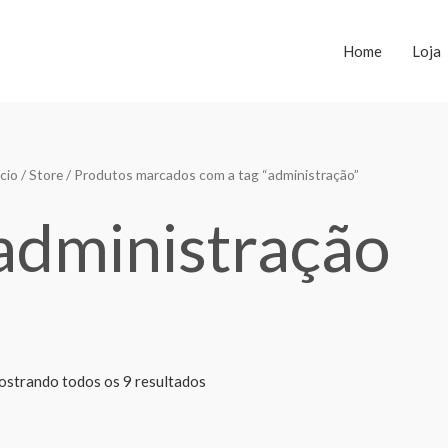
Home
Loja
Classificado
ício
/
Store
/ Produtos marcados com a tag “administração”
por
mais
recente
administração
strando todos os 9 resultados