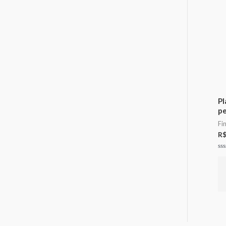
Pl
pe
Fi
R
Av
0
de
5