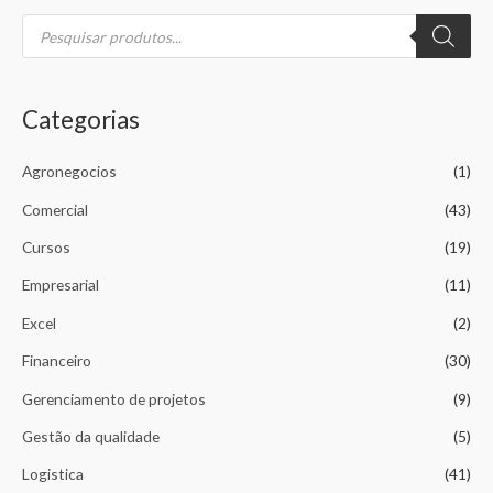
P
e
s
q
u
i
s
Categorias
a
r
p
r
Agronegocios
(1)
o
d
u
Comercial
(43)
t
o
Cursos
(19)
s
Empresarial
(11)
Excel
(2)
Financeiro
(30)
Gerenciamento de projetos
(9)
Gestão da qualidade
(5)
Logistica
(41)