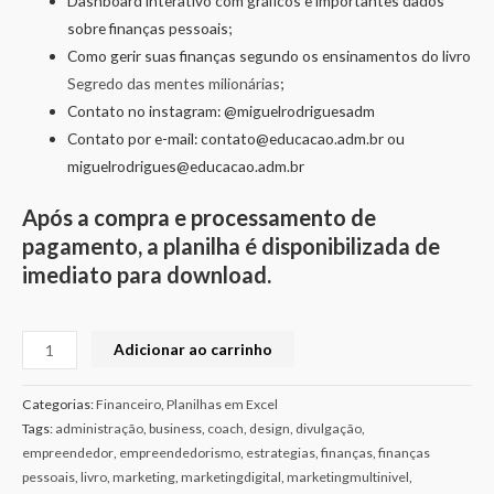
Dashboard interativo com gráficos e importantes dados
sobre finanças pessoais;
Como gerir suas finanças segundo os ensinamentos do livro
Segredo das mentes milionárias
;
Contato no instagram: @miguelrodriguesadm
Contato por e-mail: contato@educacao.adm.br ou
miguelrodrigues@educacao.adm.br
Após a compra e processamento de
pagamento, a planilha é disponibilizada de
imediato para download.
Adicionar ao carrinho
Categorias:
Financeiro
,
Planilhas em Excel
Tags:
administração
,
business
,
coach
,
design
,
divulgação
,
empreendedor
,
empreendedorismo
,
estrategias
,
finanças
,
finanças
pessoais
,
livro
,
marketing
,
marketingdigital
,
marketingmultinivel
,