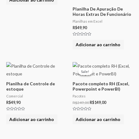
de
5
Planilha De Apuração De
Horas Extras De Funcionário
Planilhas em Excel
R$
49,90
Avaliação
0
Adicionar ao carrinho
de
5
O
O
preço
preço
Sale!
Sale!
original
atual
era:
é:
Planilha de Controle de
Pacote completo RH (Excel,
R$249,00.
R$149,00.
estoque
Powerpoint e PowerBI)
Comercial
Pacotes
R$
49,90
R$
249,00
R$
149,00
Avaliação
Avaliação
0
0
Adicionar ao carrinho
Adicionar ao carrinho
de
de
5
5